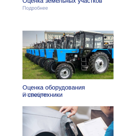
Оценка земельных участков
Подробнее
Оценка оборудования
и спецтехники
Подробнее