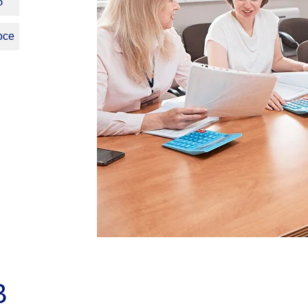
б
осе
В