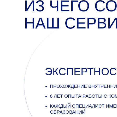
ИЗ ЧЕГО С
НАШ СЕРВ
Судебная экспертиза
Оценка жилой
Оценка оборудования и
недвижимости
спецтехники
ЭКСПЕРТНОС
ПРОХОЖДЕНИЕ ВНУТРЕННИ
6 ЛЕТ ОПЫТА РАБОТЫ С К
КАЖДЫЙ СПЕЦИАЛИСТ ИМЕ
ОБРАЗОВАНИЙ